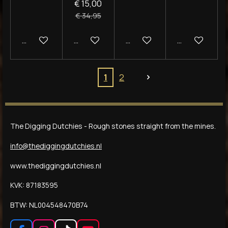
€ 15,00
€ 34,95
In winkelwagen
In winkelwagen
In winkelwagen
In winkelwag
1
2
The Digging Dutchies - Rough stones straight from the mines.
info@thediggingdutchies.nl
www.thediggingdutchies.nl
KVK: 87183595
BTW: NL004548470B74