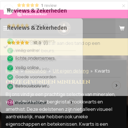
×
1
review
10
Haal je order gratis af aan des tand op een
evenement of beurs.
Home
»
Webshop
»
Uit eigen delving
»
Kwarts
ONZE GEVONDEN MINERALEN
Bij ons vind je een prachtige selectie van mineralen,
waaronder kwarts, bergkristal, rookkwarts en
amethist. Deze edelstenen zijn niet alleen visueel
aantrekkelijk, maar hebben ook unieke
eigenschappen en betekenissen. Kwarts is een