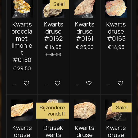
Sale!
Kwarts
Kwarts
Kwarts
Kwarts
breccia
druse
druse
druse
met
#0162
#0161
#0165
limonie
€ 14,95
€ 25,00
€ 14,95
t
€ 35,00
#0150
€ 29,50
In winkelwagen
In winkelwagen
In winkelwagen
In winkelwag
Bijzondere
Sale!
vondst!
Kwarts
Drusek
Kwarts
Kwarts
druse
warts
druse
druse