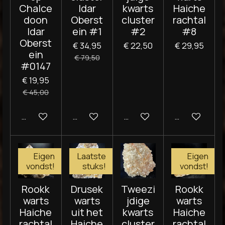
Chalce
Idar
kwarts
Haiche
doon
Oberst
cluster
rachtal
Idar
ein #1
#2
#8
Oberst
€ 34,95
€ 22,50
€ 29,95
ein
€ 79,50
#0147
€ 19,95
€ 45,00
In winkelwagen
In winkelwagen
In winkelwagen
In winkelwag
Eigen
Laatste
Eigen
vondst!
stuks!
vondst!
Rookk
Drusek
Tweezi
Rookk
warts
warts
jdige
warts
Haiche
uit het
kwarts
Haiche
rachtal
Haiche
cluster
rachtal