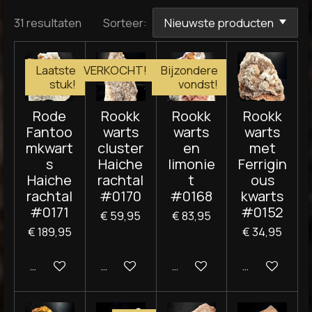
31 resultaten
Sorteer:
Laatste
VERKOCHT!
Bijzondere
stuk!
vondst!
Rode
Rookk
Rookk
Rookk
Fantoo
warts
warts
warts
mkwart
cluster
en
met
s
Haiche
limonie
Ferrigin
Haiche
rachtal
t
ous
rachtal
#0170
#0168
kwarts
#0171
#0152
€ 59,95
€ 83,95
€ 189,95
€ 34,95
In winkelwagen
Houd mij op de hoogte
In winkelwagen
In winkelwag