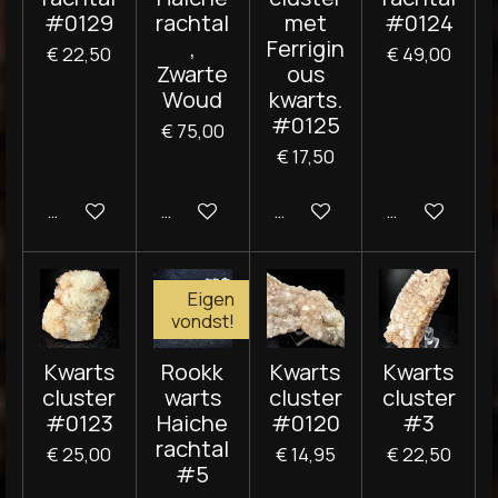
#0129
rachtal
met
#0124
,
Ferrigin
€ 22,50
€ 49,00
Zwarte
ous
Woud
kwarts.
#0125
€ 75,00
€ 17,50
In winkelwagen
Houd mij op de hoogte
In winkelwagen
In winkelwag
Eigen
vondst!
Kwarts
Rookk
Kwarts
Kwarts
cluster
warts
cluster
cluster
#0123
Haiche
#0120
#3
rachtal
€ 25,00
€ 14,95
€ 22,50
#5