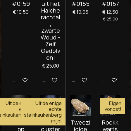
#0159
uit het
#0155
#0157
Haiche
€ 19,50
€ 19,95
€ 12,50
rachtal
€ 25,00
,
Zwarte
Woud –
Zelf
Gedolv
en!
€ 25,00
In winkelwagen
In winkelwagen
In winkelwagen
In winkelwag
Uit de enige
Uit de enige
Eigen
echte
echte
vondst!
einkaukenberg
steinkaukenberg
mijn!
mijn!
Kwarts
Kwarts
Tweezi
Rookk
op
cluster
jdige
warts