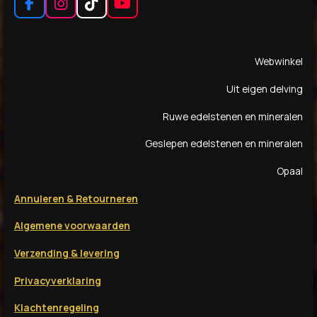
F
I
T
Y
a
n
i
o
c
s
k
u
e
t
T
T
Webwinkel
b
a
o
u
o
g
k
b
Uit eigen delving
o
r
e
k
a
Ruwe edelstenen en mineralen
m
Geslepen edelstenen en mineralen
Opaal
Annuleren & Retourneren
Algemene voorwaarden
Verzending & levering
Privacyverklaring
Klachtenregeling