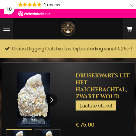
×
1
review
10
Gratis Digging Dutchie tas bij besteding vanaf €25,- !
DRUSEKWARTS UIT
HET
HAICHERACHTAL,
ZWARTE WOUD
Laatste stuks!
€ 75,00