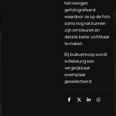
het reinigen
gefotografeerd,
waardoor ze op de foto
soms nog nat kunnen
zijn om kleuren en
details beter zichtbaar
te maken.
Bij bulkverkoop wordt
willekeurig een
vergelijkbaar
exemplaar
geselecteerd.
D
D
S
D
e
e
h
e
l
e
a
l
e
l
r
e