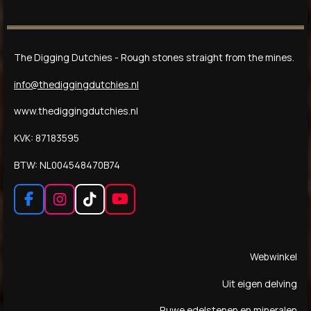
n
e
n
The Digging Dutchies - Rough stones straight from the mines.
info@thediggingdutchies.nl
www.thediggingdutchies.nl
KVK: 87183595
BTW: NL004548470B74
F
I
T
Y
a
n
i
o
c
s
k
u
e
t
T
T
Webwinkel
b
a
o
u
o
g
k
b
Uit eigen delving
o
r
e
k
a
Ruwe edelstenen en mineralen