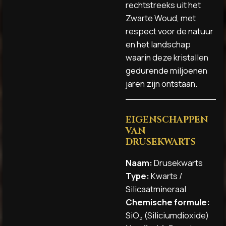
rechtstreeks uit het
Zwarte Woud, met
respect voor de natuur
en het landschap
waarin deze kristallen
gedurende miljoenen
jaren zijn ontstaan.
EIGENSCHAPPEN
VAN
DRUSEKWARTS
Naam:
Drusekwarts
Type:
Kwarts /
Silicaatmineraal
Chemische formule:
SiO₂ (Siliciumdioxide)