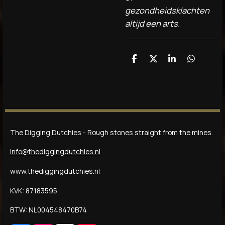
gezondheidsklachten
altijd een arts.
D
D
S
D
e
e
h
e
l
e
a
l
e
l
r
e
n
e
n
The Digging Dutchies - Rough stones straight from the mines.
info@thediggingdutchies.nl
www.thediggingdutchies.nl
KVK: 87183595
BTW: NL004548470B74