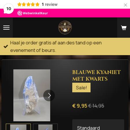
×
1
review
10
Haal je order gratis af aan des tand op een
evenement of beurs.
BLAUWE KYANIET
MET KWARTS
Sale!
€ 9,95
€ 14,95
Standaard