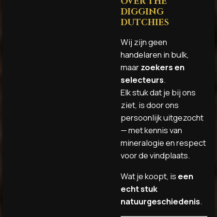
OVER THE
DIGGING
DUTCHIES
Wij zijn geen
handelaren in bulk,
maar
zoekers en
selecteurs
.
Elk stuk dat je bij ons
ziet, is door ons
persoonlijk uitgezocht
— met kennis van
mineralogie en respect
voor de vindplaats.
Wat je koopt, is
een
echt stuk
natuurgeschiedenis
.