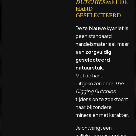
DUTCHIES
MET DE
HAND
GESELECTEERD
Deze blauwe kyaniet is
geen standaard
handelsmateriaal, maar
een
zorgvuldig
geselecteerd
natuurstuk
.
Met de hand
uitgekozen door
The
Digging Dutchies
tijdens onze zoektocht
naar bijzondere
mineralen met karakter.
Je ontvangt een
willekeurig exemplaar