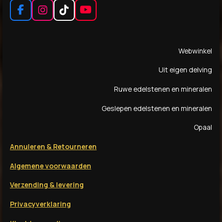
F
I
T
Y
a
n
i
o
c
s
k
u
e
t
T
T
Webwinkel
b
a
o
u
o
g
k
b
Uit eigen delving
o
r
e
k
a
Ruwe edelstenen en mineralen
m
Geslepen edelstenen en mineralen
Opaal
Annuleren & Retourneren
Algemene voorwaarden
Verzending & levering
Privacyverklaring