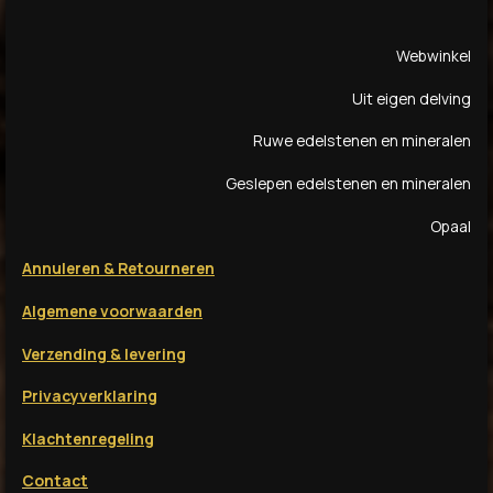
c
s
k
u
e
t
T
T
Webwinkel
b
a
o
u
o
g
k
b
Uit eigen delving
o
r
e
k
a
Ruwe edelstenen en mineralen
m
Geslepen edelstenen en mineralen
Opaal
Annuleren & Retourneren
Algemene voorwaarden
Verzending & levering
Privacyverklaring
Klachtenregeling
Contact