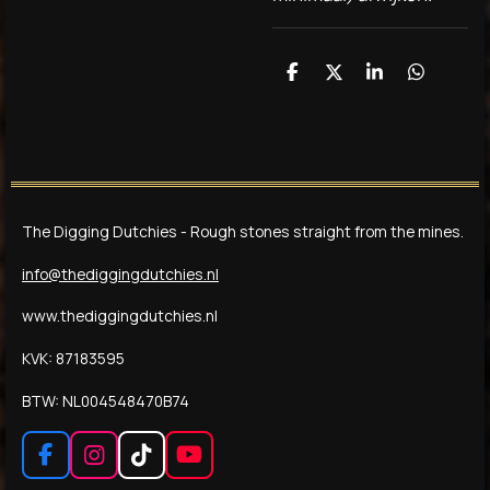
D
D
S
D
e
e
h
e
l
e
a
l
e
l
r
e
n
e
n
The Digging Dutchies - Rough stones straight from the mines.
info@thediggingdutchies.nl
www.thediggingdutchies.nl
KVK: 87183595
BTW: NL004548470B74
F
I
T
Y
a
n
i
o