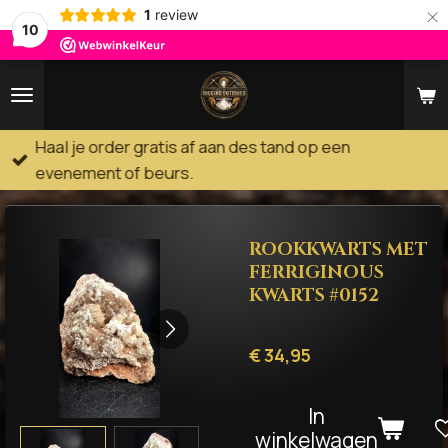
×
1
review
10
Haal je order gratis af aan des tand op een
evenement of beurs.
ROOKKWARTS MET
FERRIGINOUS
KWARTS #0152
€ 34,95
In
winkelwagen