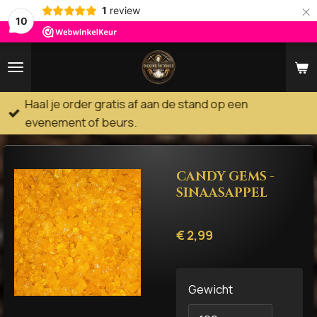
×
1
review
10
Haal je order gratis af aan de stand op een
evenement of beurs.
CANDY GEMS -
SINAASAPPEL
€ 2,99
Gewicht