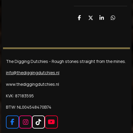
D
D
S
D
e
e
h
e
l
e
a
l
e
l
r
e
n
e
n
The Digging Dutchies - Rough stones straight from the mines.
info@thediggingdutchies.nl
www.thediggingdutchies.nl
KVK: 87183595
BTW: NL004548470B74
F
I
T
Y
a
n
i
o