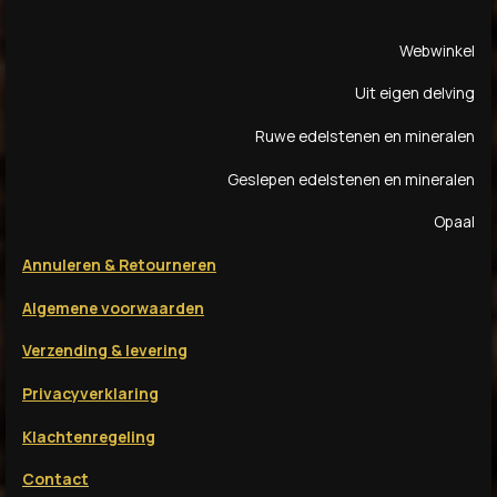
c
s
k
u
e
t
T
T
Webwinkel
b
a
o
u
o
g
k
b
Uit eigen delving
o
r
e
k
a
Ruwe edelstenen en mineralen
m
Geslepen edelstenen en mineralen
Opaal
Annuleren & Retourneren
Algemene voorwaarden
Verzending & levering
Privacyverklaring
Klachtenregeling
Contact