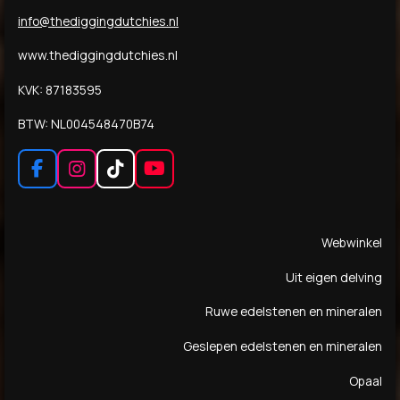
info@thediggingdutchies.nl
www.thediggingdutchies.nl
KVK: 87183595
BTW: NL004548470B74
F
I
T
Y
a
n
i
o
c
s
k
u
e
t
T
T
Webwinkel
b
a
o
u
o
g
k
b
Uit eigen delving
o
r
e
k
a
Ruwe edelstenen en mineralen
m
Geslepen edelstenen en mineralen
Opaal