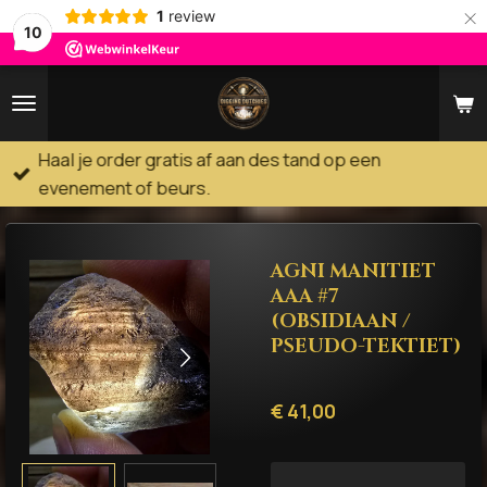
×
1
review
10
Haal je order gratis af aan des tand op een
evenement of beurs.
AGNI MANITIET
AAA #7
(OBSIDIAAN /
PSEUDO-TEKTIET)
€ 41,00