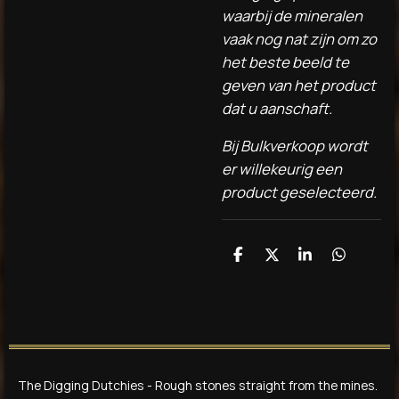
waarbij de mineralen
vaak nog nat zijn om zo
het beste beeld te
geven van het product
dat u aanschaft.
Bij Bulkverkoop wordt
er willekeurig een
product geselecteerd.
D
D
S
D
e
e
h
e
l
e
a
l
e
l
r
e
n
e
n
The Digging Dutchies - Rough stones straight from the mines.