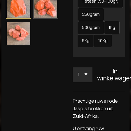
1 steen (50-100gr)
250gram
500gram
1Kg
5Kg
10Kg
In
winkelwage
Prachtige ruwe rode
Jaspis brokken uit
Zuid-Afrika.
U ontvang ruw