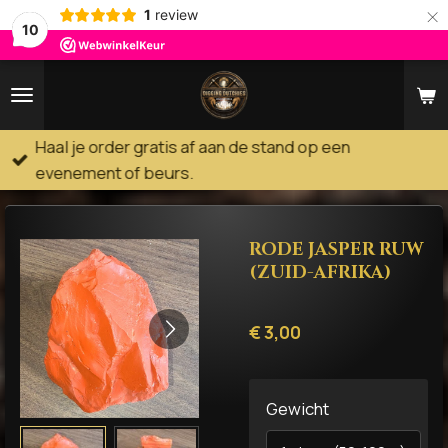
×
1
review
10
Haal je order gratis af aan de stand op een
evenement of beurs.
RODE JASPER RUW
(ZUID-AFRIKA)
€ 3,00
Gewicht