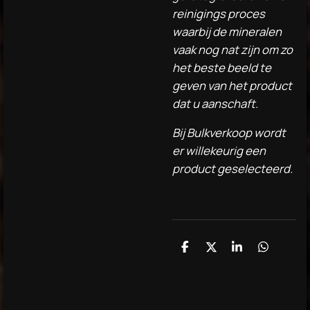
reinigings proces
waarbij de mineralen
vaak nog nat zijn om zo
het beste beeld te
geven van het product
dat u aanschaft.
Bij Bulkverkoop wordt
er willekeurig een
product geselecteerd.
D
D
S
D
e
e
h
e
l
e
a
l
e
l
r
e
n
e
n