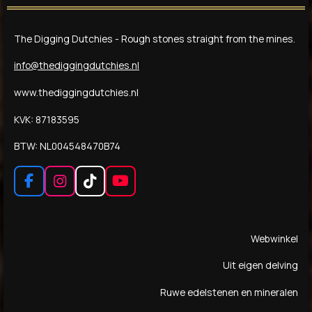
The Digging Dutchies - Rough stones straight from the mines.
info@thediggingdutchies.nl
www.thediggingdutchies.nl
KVK: 87183595
BTW: NL004548470B74
F
I
T
Y
a
n
i
o
c
s
k
u
e
t
T
T
Webwinkel
b
a
o
u
o
g
k
b
Uit eigen delving
o
r
e
k
a
Ruwe edelstenen en mineralen
m