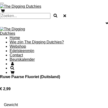
Ga
direct
naar
de
hoofdinhoud
Home
Wie zijn The Digging Dutchies?
Webshop
Edelsteenmijn
Contact
Beurskalender
Ruwe Paarse Fluoriet (Duitsland)
€ 2,99
Gewicht